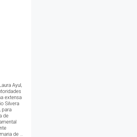
Laura Ayul,
utoridades
na extensa
o Silvera
, para
a de
tamental
nte
imaria de …