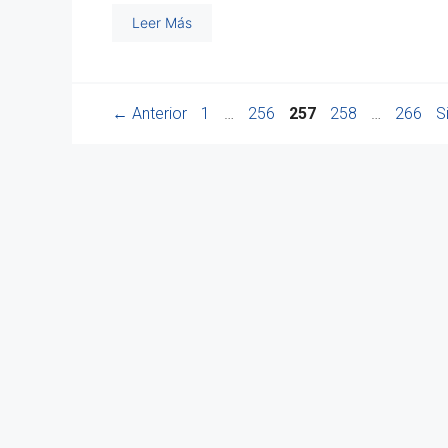
Leer Más
Página
Página
Página
Página
Página
←
Anterior
1
…
256
257
258
…
266
S