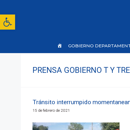
Saltar
al
contenido
Abrir barra de herramientas
Inicio
GOBIERNO DEPARTAMEN
PRENSA GOBIERNO T Y TR
Tránsito interrumpido momentanea
15 de febrero de 2021