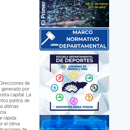
 Direcciones de
o generado por
stra capital. La
intos puntos de
as últimas
cia
r rápida
r el clima
ituaciones de