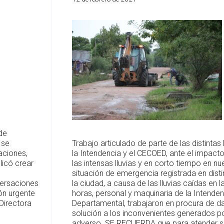
de
 se
Trabajo articulado de parte de las distintas
aciones,
la Intendencia y el CECOED, ante el impact
licó crear
las intensas lluvias y en corto tiempo en nue
situación de emergencia registrada en dist
versaciones
la ciudad, a causa de las lluvias caídas en l
ión urgente
horas, personal y maquinaria de la Intenden
Directora
Departamental, trabajaron en procura de da
solución a los inconvenientes generados po
adverso. SE RECUERDA que para atender s