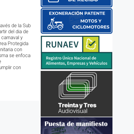
ravés de la Sub
tir del dia de
 carnaval y
Area Protegida
nitaria con
misma se enfoca
e
umplir con