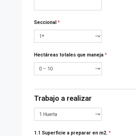
d
S
t
a
Seccional
*
t
e
s
+
1
Hectáreas totales que maneja
*
Trabajo a realizar
1.1 Superficie a preparar en m2.
*