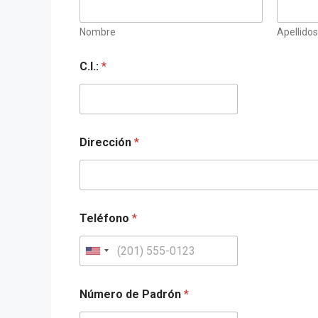
Nombre
Apellidos
C.I.:
*
Dirección
*
Teléfono
*
U
n
i
Número de Padrón
*
t
e