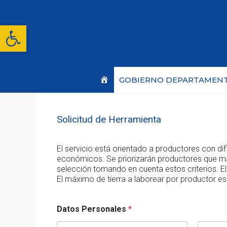
Saltar
al
contenido
Abrir barra de herramientas
Inicio
GOBIERNO DEPARTAMEN
Solicitud de Herramienta
El servicio está orientado a productores con di
económicos. Se priorizarán productores que man
selección tomando en cuenta estos criterios. El
El máximo de tierra a laborear por productor es
Datos Personales
*