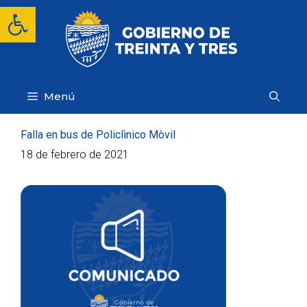
Saltar
Abrir barra de herramientas
al
contenido
Menú
Falla en bus de Policlìnico Mòvil
18 de febrero de 2021