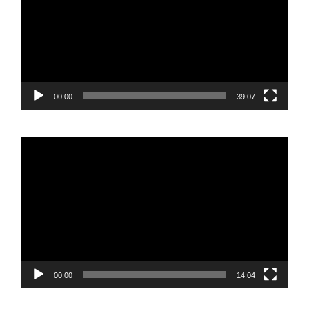
00:00
39:07
Reproductor
de
vídeo
00:00
14:04