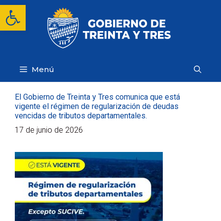
Saltar
Abrir barra de herramientas
al
contenido
Menú
El Gobierno de Treinta y Tres comunica que está
vigente el régimen de regularización de deudas
vencidas de tributos departamentales.
17 de junio de 2026