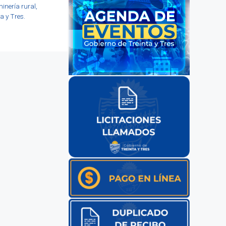
nería rural,
a y Tres.