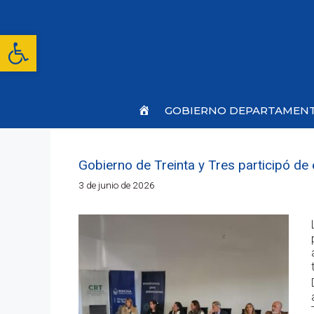
Saltar
al
contenido
Abrir barra de herramientas
Inicio
GOBIERNO DEPARTAMEN
Gobierno de Treinta y Tres participó de
3 de junio de 2026