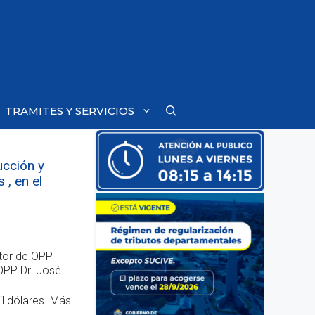
TRAMITES Y SERVICIOS
ucción y
 , en el
ctor de OPP
OPP Dr. José
il dólares. Más