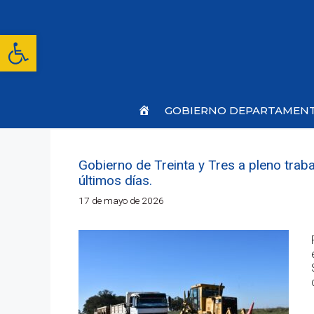
Saltar
al
contenido
Abrir barra de herramientas
Inicio
GOBIERNO DEPARTAMEN
Gobierno de Treinta y Tres a pleno traba
últimos días.
17 de mayo de 2026