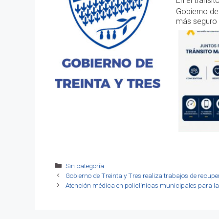
En el tránsit
Gobierno de 
más seguro 
Categorías
Sin categoría
Gobierno de Treinta y Tres realiza trabajos de recup
Atención médica en policlínicas municipales para l