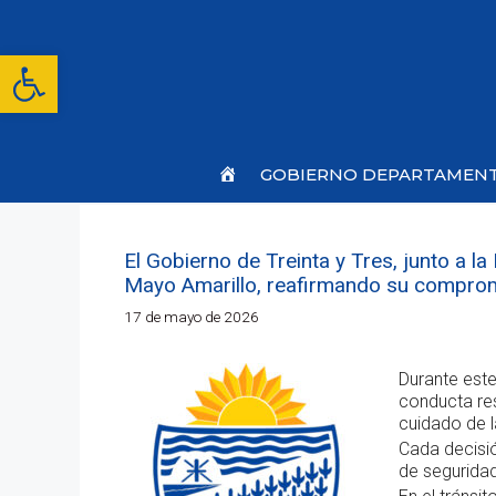
Saltar
al
contenido
Abrir barra de herramientas
Inicio
GOBIERNO DEPARTAMEN
El Gobierno de Treinta y Tres, junto a l
Mayo Amarillo, reafirmando su compromis
17 de mayo de 2026
Durante este
conducta res
cuidado de l
Cada decisión
de segurida