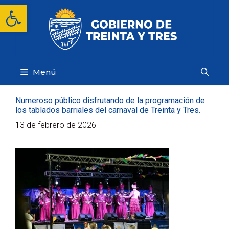
Saltar
Abrir barra de herramientas
al
contenido
Menú
Numeroso público disfrutando de la programación de
los tablados barriales del carnaval de Treinta y Tres.
13 de febrero de 2026