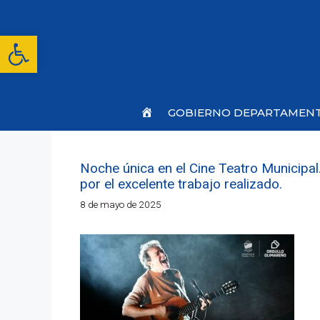
Saltar
al
contenido
Abrir barra de herramientas
Inicio
GOBIERNO DEPARTAMEN
Noche única en el Cine Teatro Municipal
por el excelente trabajo realizado.
8 de mayo de 2025