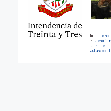
Categoría
Gobierno
Atención m
Noche únic
Cultura por el