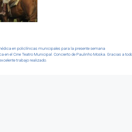
s
édica en policlínicas municipales para la presente semana
a en el Cine Teatro Municipal. Concierto de Paulinho Moska. Gracias a todo
 excelente trabajo realizado.