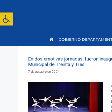
Saltar
al
contenido
Abrir barra de herramientas
Inicio
GOBIERNO DEPARTAMEN
En dos emotivas jornadas, fueron inaug
Municipal de Treinta y Tres.
7 de octubre de 2024