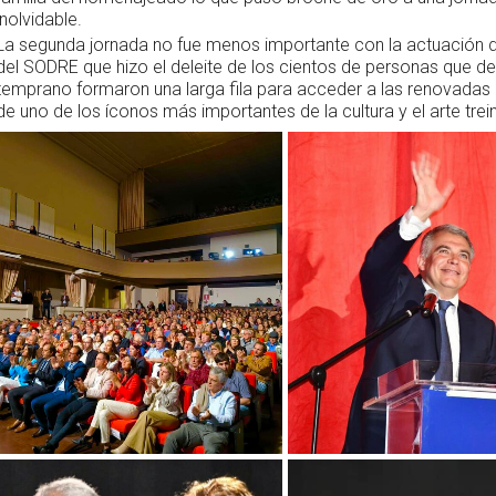
inolvidable.
La segunda jornada no fue menos importante con la actuación de
del SODRE que hizo el deleite de los cientos de personas que 
temprano formaron una larga fila para acceder a las renovadas 
de uno de los íconos más importantes de la cultura y el arte trein