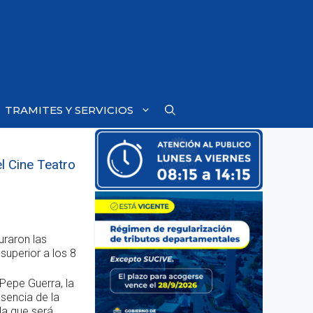
TRAMITES Y SERVICIOS
l Cine Teatro
uraron las
superior a los 8
 Pepe Guerra, la
sencia de la
da que será