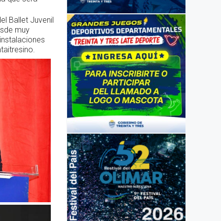
l Ballet Juvenil
desde muy
instalaciones
taitresino.