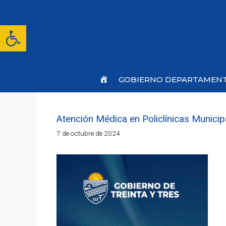
Saltar
al
contenido
Abrir barra de herramientas
Inicio
GOBIERNO DEPARTAMEN
Atención Médica en Policlínicas Municip
7 de octubre de 2024