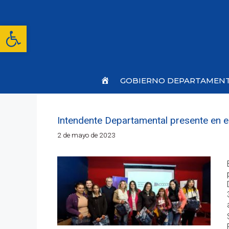
Saltar
al
contenido
Abrir barra de herramientas
Inicio
GOBIERNO DEPARTAMEN
Intendente Departamental presente en 
2 de mayo de 2023