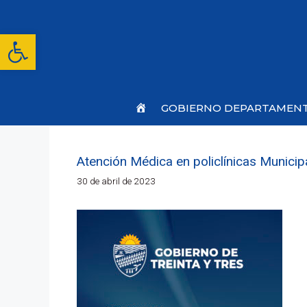
Saltar
al
contenido
Abrir barra de herramientas
Inicio
GOBIERNO DEPARTAMEN
Atención Médica en policlínicas Munici
30 de abril de 2023