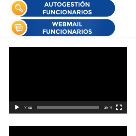
Reproductor
de
vídeo
00:00
39:07
Reproductor
de