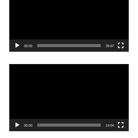
00:00
39:07
Reproductor
de
vídeo
00:00
14:04