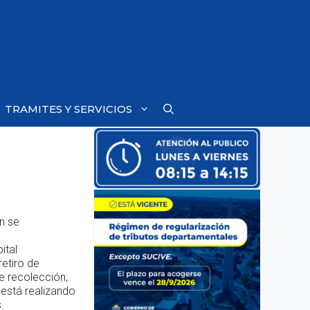
TRAMITES Y SERVICIOS
n se
ital
etiro de
e recolección,
está realizando
.