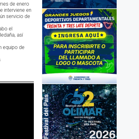
l mes de enero
 interviene en
gún servicio de
abo el
ledaña, así
n equipo de
s