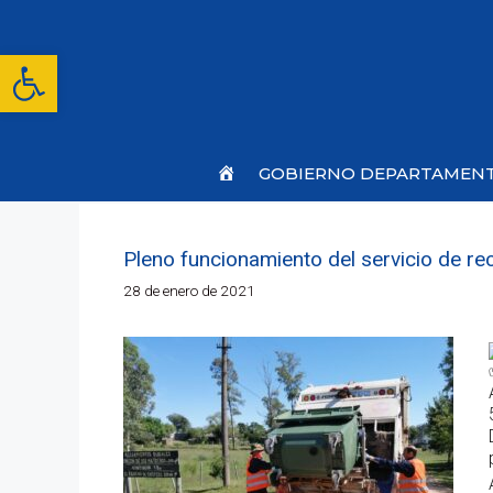
Saltar
al
contenido
Abrir barra de herramientas
Inicio
GOBIERNO DEPARTAMEN
Pleno funcionamiento del servicio de rec
28 de enero de 2021