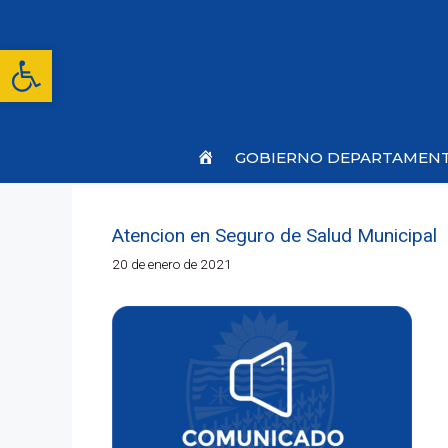
Saltar
al
contenido
Abrir barra de herramientas
Inicio
GOBIERNO DEPARTAMEN
Atencion en Seguro de Salud Municipal
20 de enero de 2021