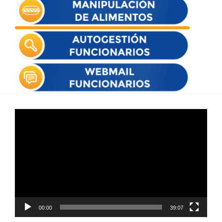
Reproductor
de
vídeo
00:00
39:07