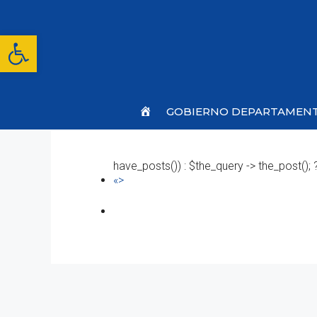
Saltar
al
contenido
Abrir barra de herramientas
Inicio
GOBIERNO DEPARTAMEN
have_posts()) : $the_query -> the_post(); 
«>