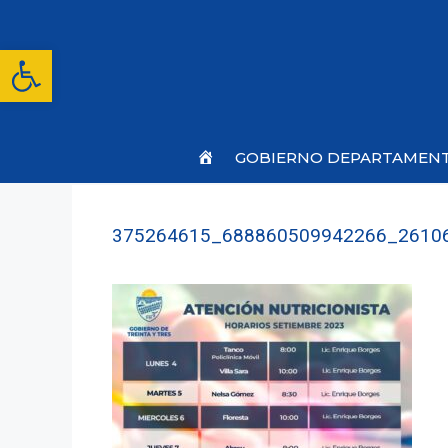
Saltar
al
contenido
Abrir barra de herramientas
Inicio
GOBIERNO DEPARTAMEN
375264615_688860509942266_2610