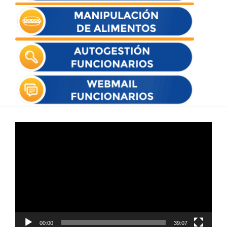
Reproductor
de
vídeo
00:00
39:07