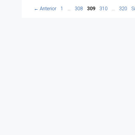
Página
Página
Página
Página
Página
←
Anterior
1
…
308
309
310
…
320
S