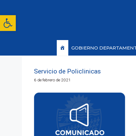
Saltar
al
contenido
Abrir barra de herramientas
Inicio
GOBIERNO DEPARTAMEN
Servicio de Policlinicas
6 de febrero de 2021