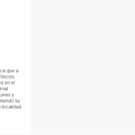
ica que a
 Rincón,
s en el
rmal
Lunes y
eniendo su
 localidad.