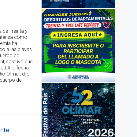
a de Treinta y
 intensa como
demia ha
co a las playas
cuerpo de
al, sostuvo que
ad.A la fecha
ío Olimar, dijo
 cuerpo de
ente