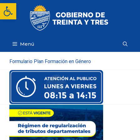
Saltar
Abrir barra de herramientas
al
contenido
Menú
Formulario Plan Formación en Género