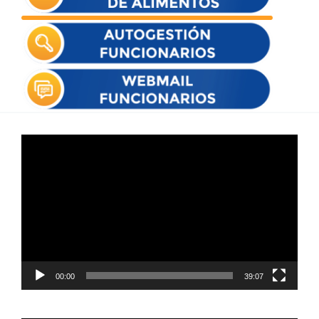
Reproductor
de
vídeo
00:00
39:07