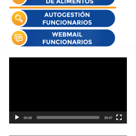
Reproductor
de
vídeo
00:00
39:07