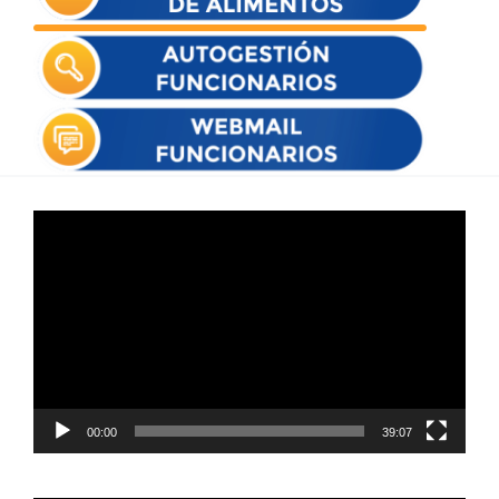
Reproductor
de
vídeo
00:00
39:07