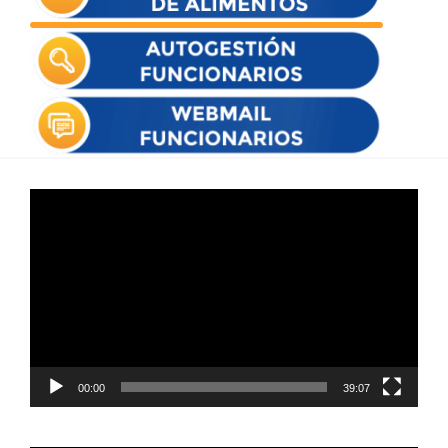
Reproductor
de
vídeo
00:00
39:07