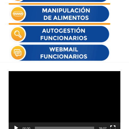
Reproductor
de
vídeo
00:00
39:07