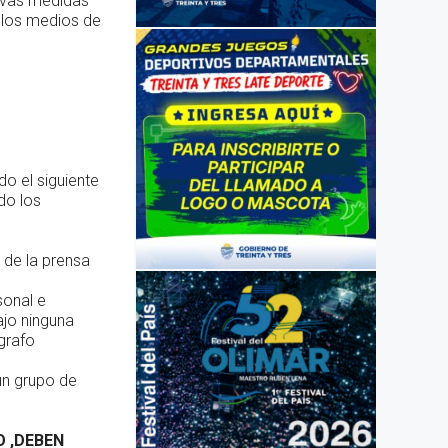
uevas medidas
a los medios de
o el siguiente
do los
 de la prensa
sonal e
ajo ninguna
grafo
un grupo de
 ,DEBEN