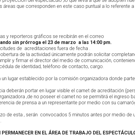
ia y proyección del espectáculo ,lo que lleva a que se adopten n
tas áreas que corresponden en este caso puntual a lo referente 
as y reporteros gráficos se recibirán en el correo
ando sin prórroga el 23 de marzo a las 14:00 pm.
citudes de acreditaciones fuera de fecha .
obertura de la actividad únicamente podrán solicitar completand
umplir y firmar el director del medio de comunicación, contenien
 cédula de identidad, teléfono de contacto, cargo.
 un lugar establecido por la comisión organizadora donde parte
ia deberán portar en lugar visible el carnet de acreditación (per
rganizadora ,de no poseer el carnet no se permitirá el ingreso b
onferencia de prensa a un representante por medio con su camaró
enzo de esta , serán convocados 5 minutos antes por medio de 
.
PERMANECER EN EL ÁREA DE TRABAJO DEL ESPECTÁCULO