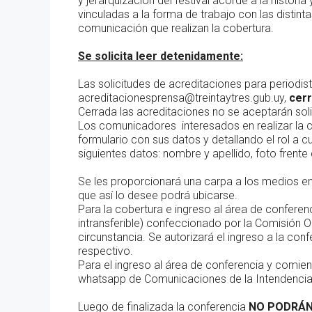
y jerarquización del festival acorde a la histor
vinculadas a la forma de trabajo con las distin
comunicación que realizan la cobertura.
Se solicita leer detenidamente:
Las solicitudes de acreditaciones para periodist
acreditacionesprensa@treintaytres.gub.uy,
cerr
Cerrada las acreditaciones no se aceptarán soli
Los comunicadores interesados en realizar la c
formulario con sus datos y detallando el rol a c
siguientes datos: nombre y apellido, foto frente
Se les proporcionará una carpa a los medios en
que así lo desee podrá ubicarse.
Para la cobertura e ingreso al área de conferenc
intransferible) confeccionado por la Comisión O
circunstancia. Se autorizará el ingreso a la c
respectivo.
Para el ingreso al área de conferencia y comi
whatsapp de Comunicaciones de la Intendencia
Luego de finalizada la conferencia
NO PODRÁN 