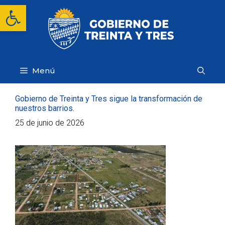
Saltar
Abrir barra de herramientas
al
contenido
Menú
Gobierno de Treinta y Tres sigue la transformación de
nuestros barrios.
25 de junio de 2026