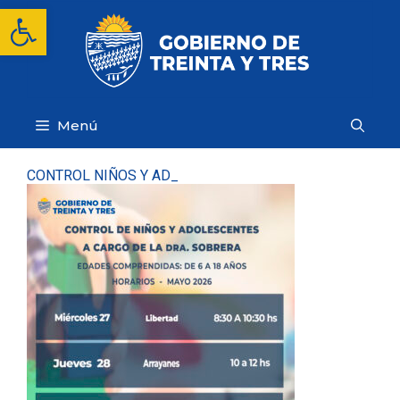
Saltar
Abrir barra de herramientas
al
contenido
Menú
CONTROL NIÑOS Y AD_