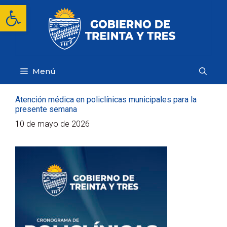
Saltar
Abrir barra de herramientas
al
contenido
Menú
Atención médica en policlínicas municipales para la
presente semana
10 de mayo de 2026