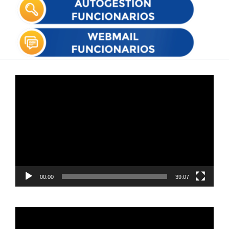
Reproductor
de
vídeo
00:00
39:07
Reproductor
de
vídeo