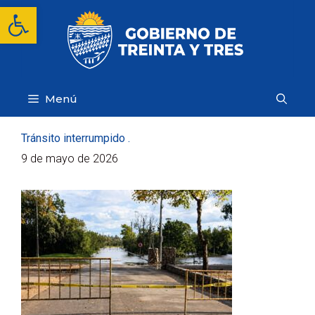
Saltar
Abrir barra de herramientas
al
contenido
Menú
Tránsito interrumpido .
9 de mayo de 2026