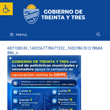
Saltar
Abrir barra de herramientas
al
contenido
Menú
687108249_1403567778471532_7420786761278684
886_n