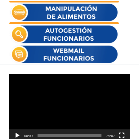
Reproductor
de
vídeo
00:00
39:07