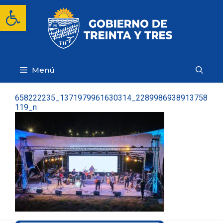
Saltar
Abrir barra de herramientas
al
contenido
Menú
658222235_1371979961630314_2289986938913758
119_n