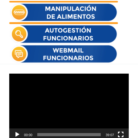
Reproductor
de
vídeo
00:00
39:07