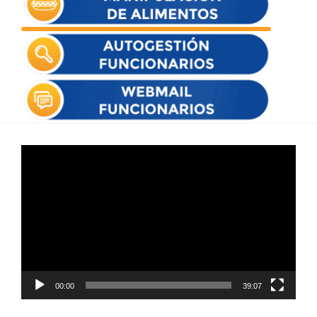
Reproductor
de
vídeo
00:00
39:07