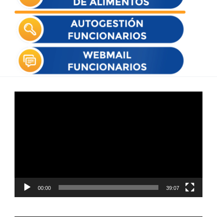
Reproductor
de
vídeo
00:00
39:07