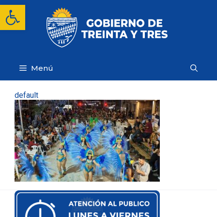
Saltar
Abrir barra de herramientas
al
contenido
Menú
default