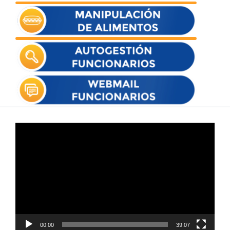
Reproductor
de
vídeo
00:00
39:07