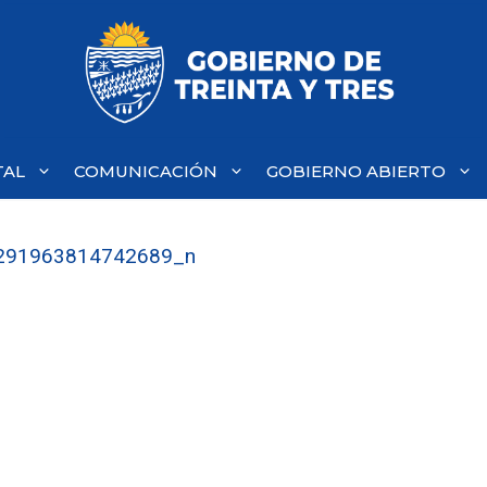
TAL
COMUNICACIÓN
GOBIERNO ABIERTO
291963814742689_n