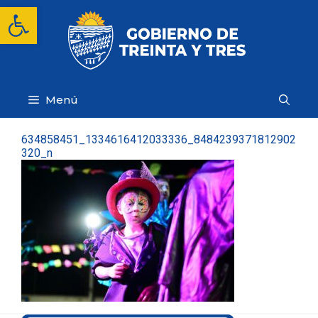
Saltar
Abrir barra de herramientas
al
contenido
Menú
634858451_1334616412033336_8484239371812902
320_n