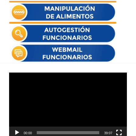
Reproductor
de
vídeo
00:00
39:07