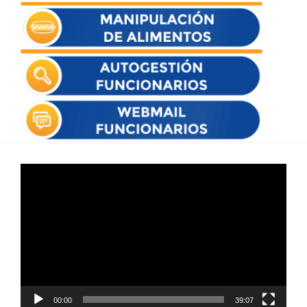
Reproductor
de
vídeo
00:00
39:07