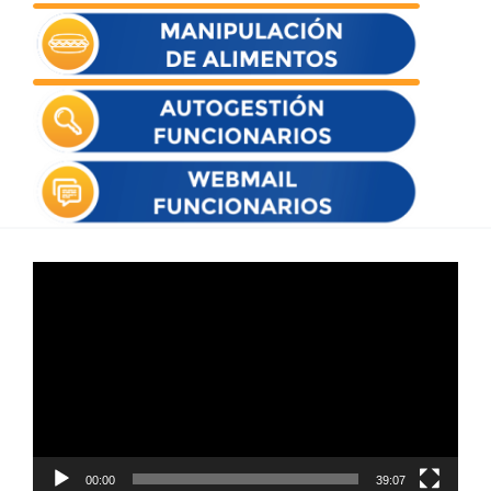
Reproductor
de
vídeo
00:00
39:07