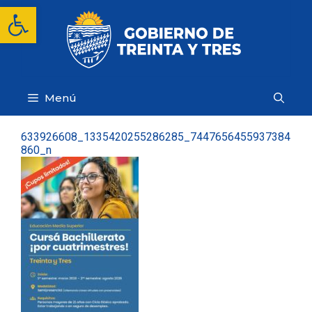
Saltar
Abrir barra de herramientas
al
contenido
Menú
633926608_1335420255286285_7447656455937384
860_n