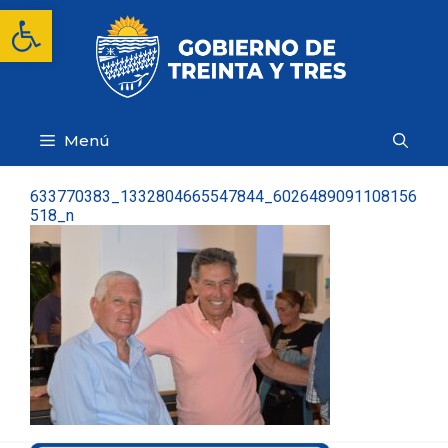
Saltar
Abrir barra de herramientas
al
contenido
Menú
633770383_1332804665547844_6026489091108156
518_n