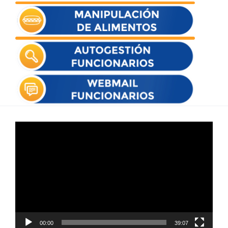
Reproductor
de
vídeo
00:00
39:07