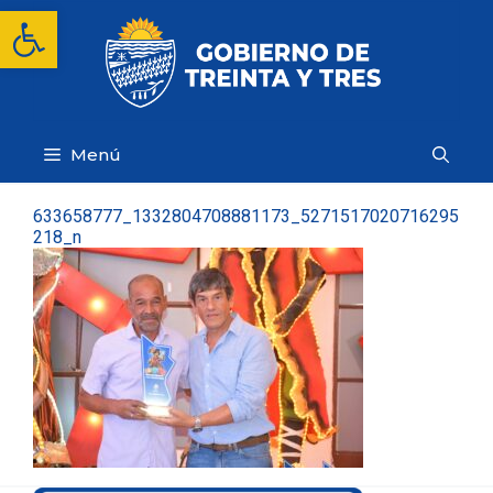
Saltar
Abrir barra de herramientas
al
contenido
Menú
633658777_1332804708881173_5271517020716295
218_n