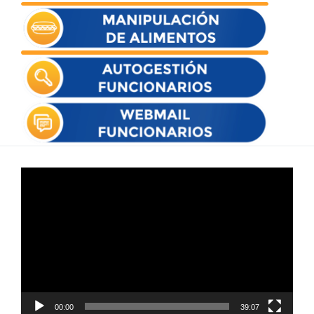
Reproductor
de
vídeo
00:00
39:07