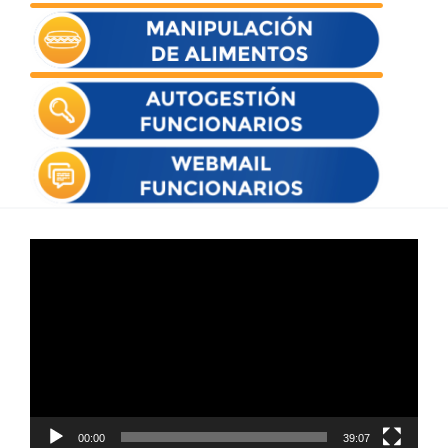
Reproductor
de
vídeo
00:00
39:07